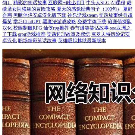
句）
精彩的笑话故事
互联网+创业项目
牛头人SLG
AI课程
裁
缝圣女阿格丝的冒险攻略
夏天的感觉经典句子（100句）
夏野
企画
黑暗伴侣安卓汉化版下载
神乐游戏steam
笑话故事经典超
爆笑
学习ChatGPT
黑魔法游戏攻略
免费字体下载
箱庭侦探队
汉化
校园制服RPG
仙侠rpg推荐
春节爆笑笑话故事
soa亚洲之
子下载
srpg游戏推荐
笑话哲理故事及感悟
克罗夫特历险记安
卓汉化
职场精彩笑话故事
英雄崛起越狱最新版本