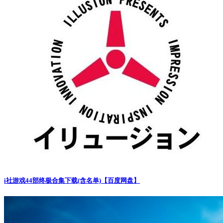
i社游戏44部终极合集下载(含名单)【百度网盘】