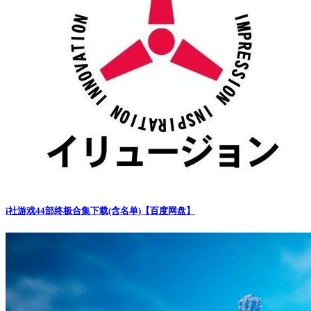
i社游戏44部终极合集下载(含名单)【百度网盘】