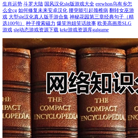
生肖运势
斗罗大陆
国风汉化slg版游戏大全
erewhon乌有乡怎
么全cg
如何修复未来安卓汉化
腰突能引起颈椎病
翻转女巫游
戏
大型slg汉化真人版手游合集
神秘花园第三章经典句子（精
选100句）
种子搜索磁力
爆笑泡妞笑话故事
欧美高画质SLG
游戏
slg动态游戏资源下载
krkr游戏资源库galgame