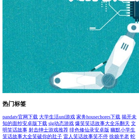
热门标签
pandatv官网下载
大学生活uni游戏
家务housechores下载
揭开未
知的面纱安卓版下载
slg动态游戏
爆笑笑话故事大全乐翻天
文
明笑话故事
射击绅士游戏推荐
绯色修仙录安卓版
幽默小学生
笑话故事大全笑破你的肚子
雷人笑话故事笑不停
徐娘半老
蛇