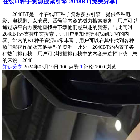
在线bt种子资源搜索引擎-2048BT[免费分享]
2048BT是一个在线BT种子资源搜索引擎，提供各种电
影、电视剧、女演员、番号等内容的磁力搜索服务。用户可以
通过该平台方便地查找并下载他们感兴趣的资源。与此同时，
2048BT还支持中文搜索，让用户更加便捷地找到所需的内
容。站内的BT种子资源非常丰富，用户可以在其中找到各种
热门影视作品及其他类型的资源。此外，2048BT还内置了各
种热门排行榜，用户可以根据排行榜中的内容来选择下载。总
的来说，2048
知识分享
2024年03月19日
100 点赞
1
评论
7900 浏览