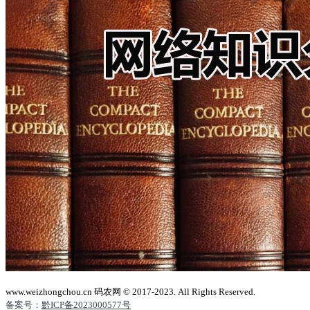
www.weizhongchou.cn 码农网 © 2017-2023. All Rights Reserved.
备案号：
黔ICP备2023000577号