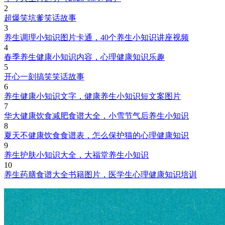
2
超爆笑坑爹笑话故事
3
养生调理小知识图片卡通，40个养生小知识讲座视频
4
春季养生健康小知识内容，心理健康知识乐趣
5
开心一刻搞笑笑话故事
6
养生健康小知识文字，健康养生小知识短文案图片
7
华大健康饮食减肥食谱大全，小雪节气后养生小知识
8
夏天不健康饮食食谱表，怎么保护猫的心理健康知识
9
养生护肤小知识大全，大福堂养生小知识
10
养生药膳食谱大全书籍图片，医学生心理健康知识培训