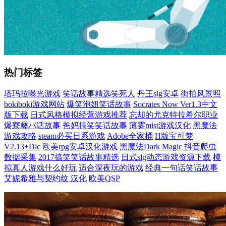
热门标签
塔玛拉曝光游戏
笑话故事精选笑死人
丹王slg安卓
街拍风景照
bokiboki游戏网站
爆笑泡妞笑话故事
Socrates Now Ver1.3中文
版下载
日式风格模拟经营游戏推荐
忘却的尤克特拉希尔职业
爆寮彝バ话故事
爸妈搞笑笑话故事
薄雾mist游戏汉化
黑魔法
游戏攻略
steam必买日系游戏
Adobe全家桶
H版宝可梦
V2.13+Dlc
欧美rpg安卓汉化游戏
黑魔法Dark Magic
抖音爬虫
数据采集
2017搞笑笑话故事精选
日式slg动态游戏资源下载
模
拟真人游戏什么好玩
适合深夜玩的游戏
经典一句话笑话故事
艾妮希雅与契约纹 汉化
欧美QSP