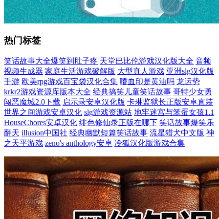
热门标签
笑话故事大全爆笑到肚子疼
天堂巴比伦游戏汉化版大全
音频
视频生成器
家庭生活游戏破解版
大型真人游戏
亚洲slg汉化版
手游
欧美rpg游戏百宝袋汉化合集
嗜血印是黄油吗
龙运势
krkr2游戏资源库版本大全
经典搞笑儿童笑话故事
哥特少女勇
闯恶魔城2.0下载
启示录安卓汉化版
卡琳监狱长正版安卓直装
世界之间游戏安卓汉化
slg游戏资源站
地牢迷宫与笨蛋女孩1.1
HouseChores安卓汉化
绯色修仙录正版在哪下
笑话故事爆笑乐
翻天
illusion中国社
经典幽默短篇笑话故事
流星猎犬中文版
神
之天平游戏
zeno's anthology安卓
冷狐汉化版游戏合集