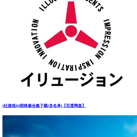
i社游戏44部终极合集下载(含名单)【百度网盘】