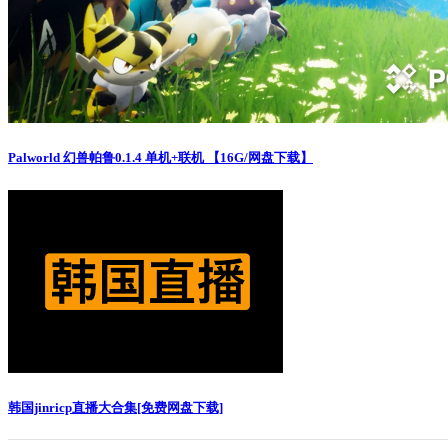
Palworld 幻兽帕鲁0.1.4 单机+联机 【16G/网盘下载】
韩国jinricp直播大合集[免费网盘下载]