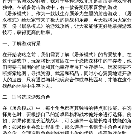
作为一名游戏爱好者，我对于各种游戏尤其是射击类游戏情有
独钟。在诸多射击游戏中，有一款备受玩家喜爱的游戏——
《屠杀模式》。作为一款以生存厮杀为主题的射击游戏，《屠
杀模式》给玩家带来了极大的挑战和乐趣。今天我将为大家分
享一份《屠杀模式》的游戏攻略，让大家能够更好地掌握游戏
技巧，获得更高的胜率。
一、了解游戏背景
在开始攻略之前，我们需要了解《屠杀模式》的背景故事。在
这个游戏中，玩家将扮演被困在一个恐怖森林中的幸存者，他
们需要与周围的怪物和其他幸存者展开生存搏斗。玩家需要不
断探索地图，寻找资源、武器和药品，同时小心翼翼地避开敌
人的追击。只有通过与其他玩家合作或单枪匹马，才能在这个
残酷的环境中生存下去。
二、适当选取游戏角色
在《屠杀模式》中，每个角色都有其独特的特点和技能。在选
择角色时，要根据自己的游戏风格和战术偏好来进行选择。例
如，如果你更擅长近战战斗，可以选择一名擅长格斗技能的角
色；如果你更喜欢远程射击，那么选择一名狙击手角色可能更
适合你。合理选取角色能够发挥出你的优势，提高游戏体验。