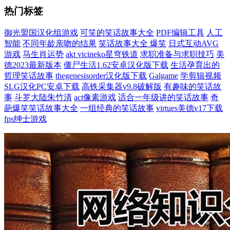
热门标签
御光盟国汉化组游戏
可笑的笑话故事大全
PDF编辑工具
人工
智能
不同年龄亲吻的结果
笑话故事大全 爆笑
日式互动AVG
游戏
马生肖运势
akt vicineko星穹铁道
求职准备与求职技巧
美
德2023最新版本
僵尸生活1.62安卓汉化版下载
生活孕育出的
哲理笑话故事
thegenesisorder汉化版下载
Galgame
学剪辑视频
SLG汉化PC安卓下载
高铁采集器v9.8破解版
有趣味的笑话故
事
斗罗大陆朱竹清
act像素游戏
适合一年级讲的笑话故事
奇
葩爆笑笑话故事大全
一组经典的笑话故事
virtues美德v17下载
fps绅士游戏