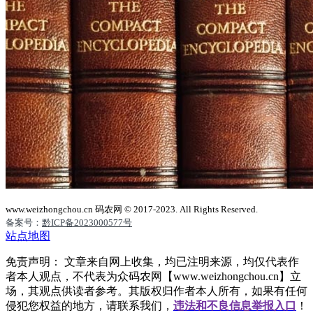
www.weizhongchou.cn 码农网 © 2017-2023. All Rights Reserved.
备案号：
黔ICP备2023000577号
站点地图
免责声明： 文章来自网上收集，均已注明来源，均仅代表作
者本人观点，不代表为众码农网【www.weizhongchou.cn】立
场，其观点供读者参考。其版权归作者本人所有，如果有任何
侵犯您权益的地方，请联系我们，
违法和不良信息举报入口
！