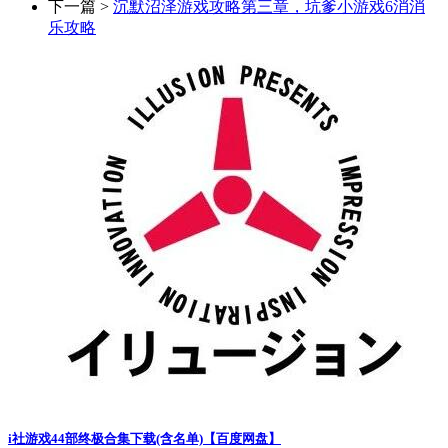
下一篇 >
沉默沼泽游戏攻略第三章，坑爹小游戏6消消
乐攻略
i社游戏44部终极合集下载(含名单)【百度网盘】