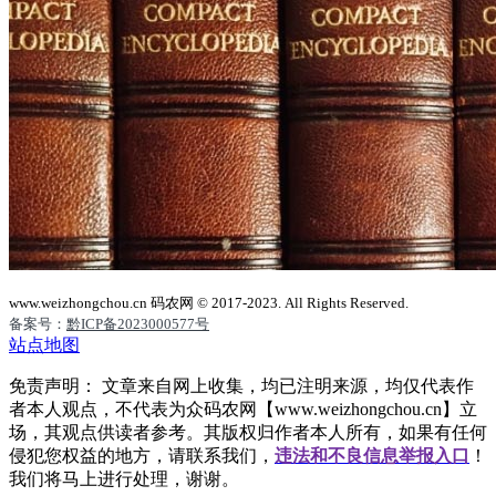
www.weizhongchou.cn 码农网 © 2017-2023. All Rights Reserved.
备案号：
黔ICP备2023000577号
站点地图
免责声明： 文章来自网上收集，均已注明来源，均仅代表作
者本人观点，不代表为众码农网【www.weizhongchou.cn】立
场，其观点供读者参考。其版权归作者本人所有，如果有任何
侵犯您权益的地方，请联系我们，
违法和不良信息举报入口
！
我们将马上进行处理，谢谢。