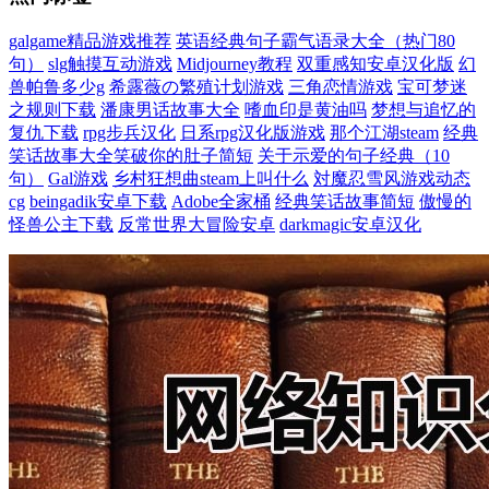
galgame精品游戏推荐
英语经典句子霸气语录大全（热门80
句）
slg触摸互动游戏
Midjourney教程
双重感知安卓汉化版
幻
兽帕鲁多少g
希露薇の繁殖计划游戏
三角恋情游戏
宝可梦迷
之规则下载
潘康男话故事大全
嗜血印是黄油吗
梦想与追忆的
复仇下载
rpg步兵汉化
日系rpg汉化版游戏
那个江湖steam
经典
笑话故事大全笑破你的肚子简短
关于示爱的句子经典（10
句）
Gal游戏
乡村狂想曲steam上叫什么
対魔忍雪风游戏动态
cg
beingadik安卓下载
Adobe全家桶
经典笑话故事简短
傲慢的
怪兽公主下载
反常世界大冒险安卓
darkmagic安卓汉化