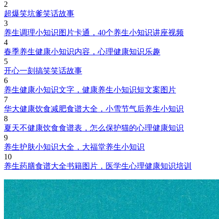
2
超爆笑坑爹笑话故事
3
养生调理小知识图片卡通，40个养生小知识讲座视频
4
春季养生健康小知识内容，心理健康知识乐趣
5
开心一刻搞笑笑话故事
6
养生健康小知识文字，健康养生小知识短文案图片
7
华大健康饮食减肥食谱大全，小雪节气后养生小知识
8
夏天不健康饮食食谱表，怎么保护猫的心理健康知识
9
养生护肤小知识大全，大福堂养生小知识
10
养生药膳食谱大全书籍图片，医学生心理健康知识培训