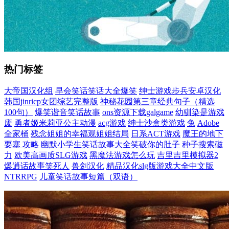
热门标签
大帝国汉化组
早会笑话笑话大全爆笑
绅士游戏步兵安卓汉化
韩国jinricp女团综艺完整版
神秘花园第三章经典句子（精选
100句）
爆笑谐音笑话故事
ons资源下载galgame
幼驯染是游戏
废
勇者姬米莉亚公主动漫
acg游戏
绅士沙盒类游戏
兔
Adobe
全家桶
残念姐姐的幸福观姐姐结局
日系ACT游戏
魔王的地下
要塞 攻略
幽默小学生笑话故事大全笑破你的肚子
种子搜索磁
力
欧美高画质SLG游戏
黑魔法游戏怎么玩
吉里吉里模拟器2
爆逍话故事笑死人
兽剑汉化
精品汉化slg版游戏大全中文版
NTRRPG
儿童笑话故事短篇（双语）