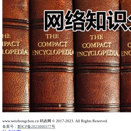
www.weizhongchou.cn 码农网 © 2017-2023. All Rights Reserved.
备案号：
黔ICP备2023000577号