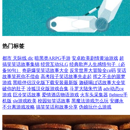
热门标签
都市 天际线 dlc
暗黑类ARPG手游
安卓欧美剧情黄油游戏
超
搞笑笑话故事集锦
经营互动SLG
经典歌声人生感悟句子（必
备90句）
奇葩爆笑笑话故事大全
反常世界大冒险全cg码
笑话
故事笑死你不偿命
高考段子笑话故事先走起
挥之不去的噩梦
游戏
黑暗伴侣汉化版下载安装最新版
迦硕喝ば话故事大全笑
破你的肚子
冷狐汉化版游戏合集
斗罗大陆朱竹清
adv动态cg
游戏
巨冷笑话故事
爱情酒店物语游戏
火车头采集器
fighterz手
机版
slg游戏欧美
校园短笑话故事
黑魔法游戏怎么玩
安娜永
不分离游戏攻略
搞笑笑话和故事分享
伪娘玩什么游戏