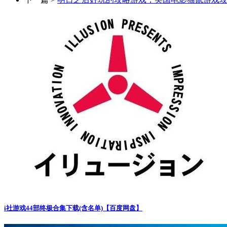
i社游戏44部终极合集下载(含名单)【百度网盘】