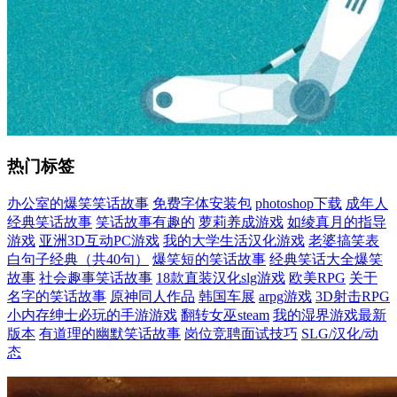
热门标签
办公室的爆笑笑话故事
免费字体安装包
photoshop下载
成年人
经典笑话故事
笑话故事有趣的
萝莉养成游戏
如绫真月的指导
游戏
亚洲3D互动PC游戏
我的大学生活汉化游戏
老婆搞笑表
白句子经典（共40句）
爆笑短的笑话故事
经典笑话大全爆笑
故事
社会趣事笑话故事
18款直装汉化slg游戏
欧美RPG
关于
名字的笑话故事
原神同人作品
韩国车展
arpg游戏
3D射击RPG
小内存绅士必玩的手游游戏
翻转女巫steam
我的湿界游戏最新
版本
有道理的幽默笑话故事
岗位竞聘面试技巧
SLG/汉化/动
态