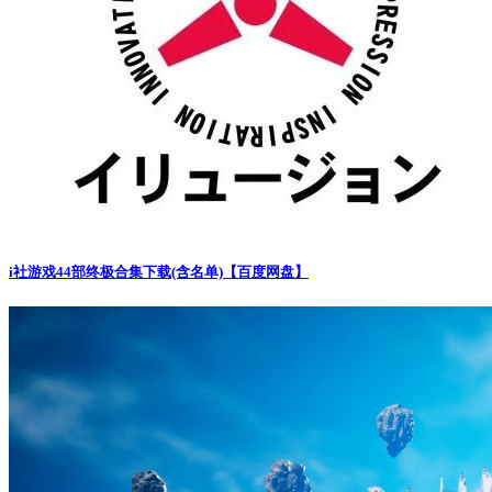
i社游戏44部终极合集下载(含名单)【百度网盘】