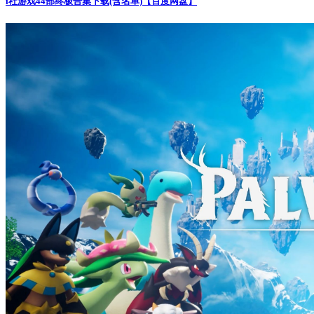
i社游戏44部终极合集下载(含名单)【百度网盘】