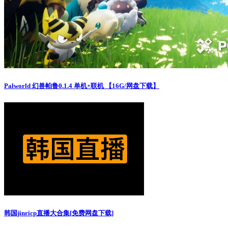
Palworld 幻兽帕鲁0.1.4 单机+联机 【16G/网盘下载】
韩国jinricp直播大合集[免费网盘下载]