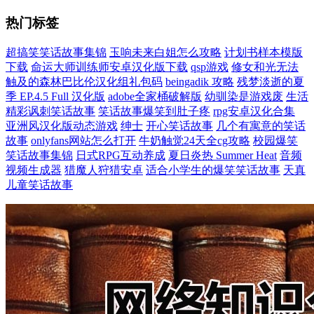
热门标签
超搞笑笑话故事集锦
玉响未来白姐怎么攻略
计划书样本模版
下载
命运大师训练师安卓汉化版下载
qsp游戏
修女和光无法
触及的森林巴比伦汉化组礼包码
beingadik 攻略
残梦淡逝的夏
季 EP.4.5 Full 汉化版
adobe全家桶破解版
幼驯染是游戏废
生活
精彩讽刺笑话故事
笑话故事爆笑到肚子疼
rpg安卓汉化合集
亚洲风汉化版动态游戏
绅士
开心笑话故事
几个有寓意的笑话
故事
onlyfans网站怎么打开
牛奶触觉24天全cg攻略
校园爆笑
笑话故事集锦
日式RPG互动养成
夏日炎热 Summer Heat
音频
视频生成器
猎魔人狩猎安卓
适合小学生的爆笑笑话故事
天真
儿童笑话故事