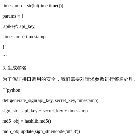
timestamp = str(int(time.time()))
params = {
'apikey': api_key,
'timestamp': timestamp
}
```
3. 生成签名
为了保证接口调用的安全，我们需要对请求参数进行签名处理
```python
def generate_sign(api_key, secret_key, timestamp):
sign_str = api_key + secret_key + timestamp
md5_obj = hashlib.md5()
md5_obj.update(sign_str.encode('utf-8'))