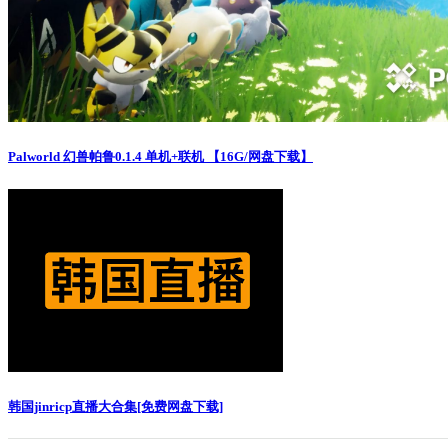
Palworld 幻兽帕鲁0.1.4 单机+联机 【16G/网盘下载】
韩国jinricp直播大合集[免费网盘下载]