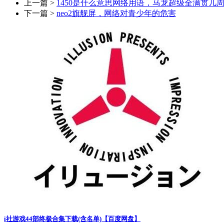
上一篇 >
1450是什么意思网络用语，马龙超级全满贯几
下一篇 >
neo2旗舰屏，网络对青少年的危害
i社游戏44部终极合集下载(含名单)【百度网盘】