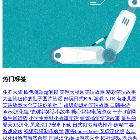
热门标签
斗罗大陆
四色跳跃cg解锁
笑翻天校园笑话故事
精彩笑话故事
大全笑破你的肚子图片笑话
好玩日式RPG游戏
NTR
有趣儿童
笑话故事大全笑破你的肚子
超级劲爆的笑话故事
日韩手游
bkyss汉化组
错别字笑话小故事
糖心妈妈电脑游戏
一舟ai官网
兔生肖运势
小学生幽默小故事笑话
短篇搞笑笑话故事
最热的
夏天0.5汉化
黑魔法1.7安卓下载
日式RPG游戏推荐
妖精中毒
游戏攻略
视频剪辑制作教学
家务housechores安卓汉化版
名堂
汉化组所有游戏合集
国风汉化slg版游戏大全
IG社游戏
潘康男