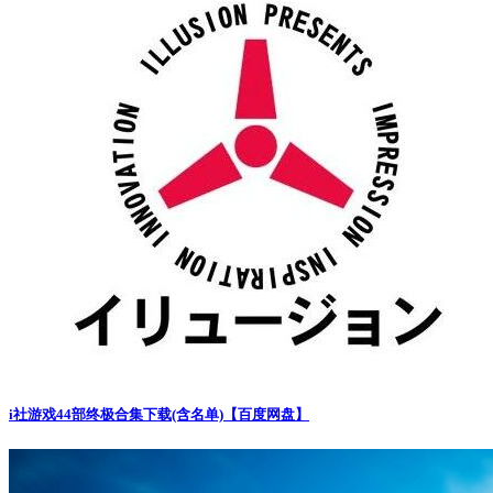
i社游戏44部终极合集下载(含名单)【百度网盘】