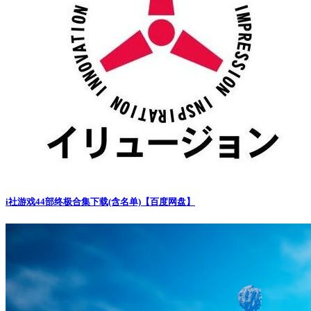
i社游戏44部终极合集下载(含名单)【百度网盘】