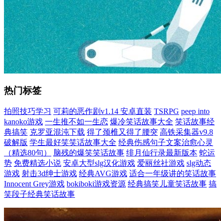
热门标签
拍照技巧学习
可莉的恶作剧v1.14 安卓直装
TSRPG
peep into
kanoko游戏
一生推不如一生恋
爆冷笑话故事大全
笑话故事经
典搞笑
克罗亚混沌下载
得了颈椎又得了腰突
高铁采集器v9.8
破解版
学生最好笑笑话故事大全
经典伤感句子文案治愈心灵
（精选80句）
脑残的爆笑笑话故事
绯月仙行录最新版本
蛇运
势
免费精选小说
安卓大型slg汉化游戏
爱丽丝社游戏
slg动态
游戏
射击3d绅士游戏
经典AVG游戏
适合一年级讲的笑话故事
Innocent Grey游戏
bokiboki游戏资源
经典搞笑儿童笑话故事
搞
笑段子经典笑话故事