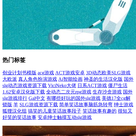
热门标签
创业计划书模版
acg游戏
ACT游戏安卓
3D动态欧美SLG游戏
大欧派
真人角色扮演游戏
Ai智能绘画
神圣的生活汉化版
国外
slg动态游戏资源下载
ViciNeko大佬
日系ACT游戏
僵尸生活
1.62安卓汉化版下载
全动态二次元rpg游戏
生存沙盒游戏
国外
slg游戏排行
Gal中文
有哪些好玩的国外slg游戏
美德17全cg解
锁版
羊
SLG游戏资源下载
简单笑话故事脑筋急转弯
绅士游戏
狐狸汉化组
搞笑的儿童笑话故事段子
笑话故事有趣的
很短又
好笑的笑话故事
安卓绅士触摸互动slg游戏