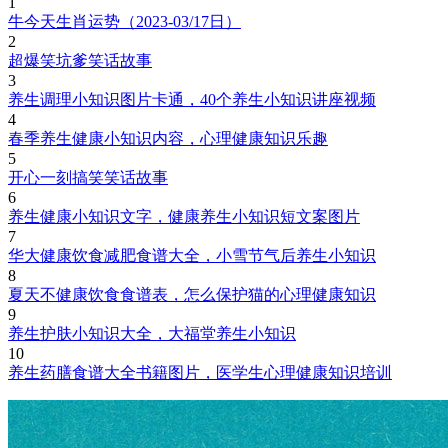
1
牛今天生肖运势（2023-03/17日）
2
超爆笑坑爹笑话故事
3
养生调理小知识图片卡通，40个养生小知识讲座视频
4
春季养生健康小知识内容，心理健康知识乐趣
5
开心一刻搞笑笑话故事
6
养生健康小知识文字，健康养生小知识短文案图片
7
华大健康饮食减肥食谱大全，小雪节气后养生小知识
8
夏天不健康饮食食谱表，怎么保护猫的心理健康知识
9
养生护肤小知识大全，大福堂养生小知识
10
养生药膳食谱大全书籍图片，医学生心理健康知识培训