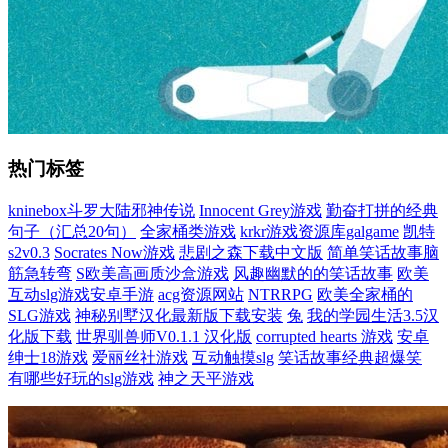
热门标签
kninebox斗罗大陆邪神传说
Innocent Grey游戏
勤奋打拼的经典
句子（汇总20句）
全家桶类游戏
krkr游戏资源库galgame
凯特
s2v0.3
Socrates Now游戏
悲剧之森下载中文版
简单笑话故事脑
筋急转弯
S欧美高画质沙盒游戏
风趣幽默的的笑话故事
欧美
互动slg游戏安卓手游
acg资源网站
NTRRPG
欧美全家桶的
SLG游戏
神秘别墅汉化最新版下载安装
兔
我的学园生活3.5汉
化版下载
世界驯兽师V0.1.1 汉化版
corrupted hearts 游戏
安卓
绅士18游戏
爱丽丝社游戏
互动触摸slg
笑话故事经典超爆笑
有哪些好玩的slg游戏
神之天平游戏