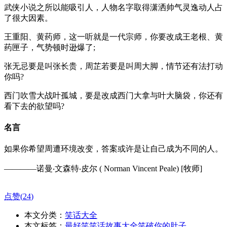
武侠小说之所以能吸引人，人物名字取得潇洒帅气灵逸动人占
了很大因素。
王重阳、黄药师，这一听就是一代宗师，你要改成王老根、黄
药匣子，气势顿时逊爆了;
张无忌要是叫张长贵，周芷若要是叫周大脚，情节还有法打动
你吗?
西门吹雪大战叶孤城，要是改成西门大拿与叶大脑袋，你还有
看下去的欲望吗?
名言
如果你希望周遭环境改变，答案或许是让自己成为不同的人。
————诺曼‧文森特‧皮尔 ( Norman Vincent Peale) [牧师]
点赞(
24
)
本文分类：
笑话大全
本文标签：
最好笑笑话故事大全笑破你的肚子