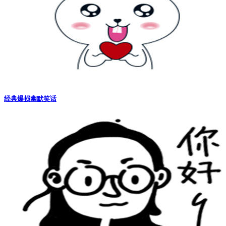
经典爆损幽默笑话