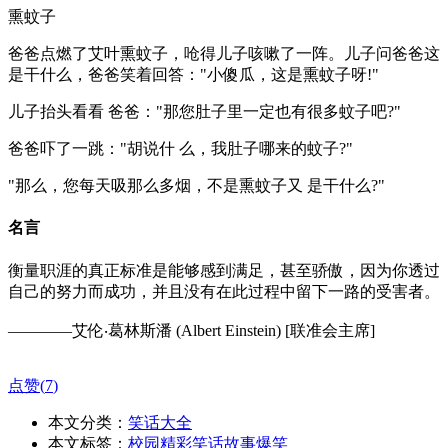
熏蚊子
爸爸点燃了艾叶熏蚊子，呛得儿子咳嗽了一阵。儿子问爸爸这
是干什么，爸爸笑着回答："小傻瓜，这是熏蚊子呀!"
儿子抬头看看 爸爸："那您肚子里一定也有很多蚊子吧?"
爸爸吓了一跳："胡说什 么，我肚子哪来的蚊子?"
"那么，您每天吸那么多烟，不是熏蚊子又 是干什么?"
名言
衡量职涯的真正标准是能够感到满足，甚至骄傲，因为你透过
自己的努力而成功，并且没有在此过程中留下一路的受害者。
————艾伦‧葛林斯潘 (Albert Einstein) [联准会主席]
点赞(
7
)
本文分类：
笑话大全
本文标签：
校园精彩笑话故事爆笑