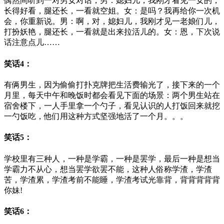
偶然间听到一对男女对话，男：媳妇儿，我刚才看见一女的，
长得好看，腿还长，一看就空姐。女：是吗？我再给你一次机
会，你重新说。男：啊，对，媳妇儿，我刚才见一老娘们儿，
打扮妖艳，腿还长，一看就是出来拉活儿的。女：恩，下次说
话注意点儿……
笑话4：
有俩男生，因为偷偷打扑克牌把生活费输光了，接下来的一个
月里，每天中午和晚饭时都会看见下面的场景：两个男生站在
宿舍楼下，一人手里拿一个勺子，看见认识的人打饭回来就挖
一勺饭吃，他们用这种方式坚强地活了一个月。。。
笑话5：
学校里有三种人，一种是学霸，一种是罢学，最后一种是想当
学霸力不从心，想当罢学欲罢不能，这种人俗称学渣，学渣
苦，学渣累，学渣考前不能睡，学渣考试光靠背，背背背背背
你妹!
笑话6：