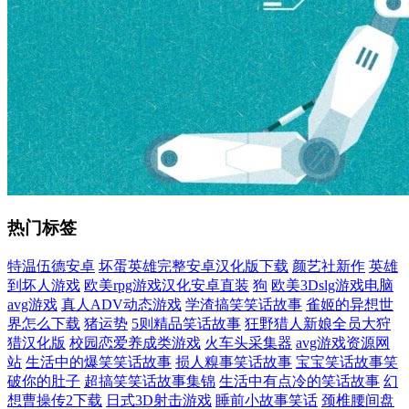
热门标签
特温伍德安卓
坏蛋英雄完整安卓汉化版下载
颜艺社新作
英雄
到坏人游戏
欧美rpg游戏汉化安卓直装
狗
欧美3Dslg游戏电脑
avg游戏
真人ADV动态游戏
学渣搞笑笑话故事
雀姬的异想世
界怎么下载
猪运势
5则精品笑话故事
狂野猎人新娘全员大狩
猎汉化版
校园恋爱养成类游戏
火车头采集器
avg游戏资源网
站
生活中的爆笑笑话故事
损人糗事笑话故事
宝宝笑话故事笑
破你的肚子
超搞笑笑话故事集锦
生活中有点冷的笑话故事
幻
想曹操传2下载
日式3D射击游戏
睡前小故事笑话
颈椎腰间盘