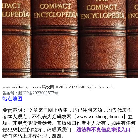
www.weizhongchou.cn 码农网 © 2017-2023. All Rights Reserved.
备案号：
黔ICP备2023000577号
站点地图
免责声明： 文章来自网上收集，均已注明来源，均仅代表作
者本人观点，不代表为众码农网【www.weizhongchou.cn】立
场，其观点供读者参考。其版权归作者本人所有，如果有任何
侵犯您权益的地方，请联系我们，
违法和不良信息举报入口
！
我们将马上进行处理，谢谢。