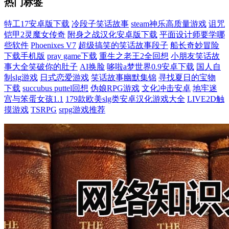
热门标签
特工17安卓版下载
冷段子笑话故事
steam神乐高质量游戏
诅咒
铠甲2灵魔女传奇
附身之战汉化安卓版下载
平面设计师要学哪
些软件
Phoenixes V7
超级搞笑的笑话故事段子
船长奇妙冒险
下载手机版
pray game下载
重生之老王2全回想
小朋友笑话故
事大全笑破你的肚子
AI换脸
哆啦a梦世界0.9安卓下载
国人自
制slg游戏
日式恋爱游戏
笑话故事幽默集锦
寻找夏日的宝物
下载
succubus puttel回想
伪娘RPG游戏
文化冲击安卓
地牢迷
宫与笨蛋女孩1.1
179款欧美slg类安卓汉化游戏大全
LIVE2D触
摸游戏
TSRPG
srpg游戏推荐