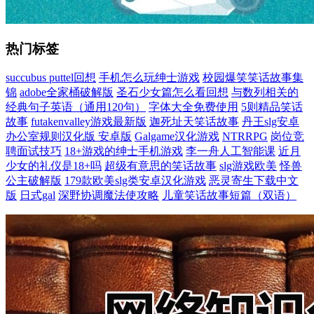
热门标签
succubus puttel回想
手机怎么玩绅士游戏
校园爆笑笑话故事集
锦
adobe全家桶破解版
圣石少女篇怎么看回想
与数列相关的
经典句子英语（通用120句）
字体大全免费使用
5则精品笑话
故事
futakenvalley游戏最新版
迦死址天笑话故事
丹王slg安卓
办公室规则汉化版 安卓版
Galgame汉化游戏
NTRRPG
岗位竞
聘面试技巧
18+游戏的绅士手机游戏
李一舟人工智能课
近月
少女的礼仪是18+吗
超级有意思的笑话故事
slg游戏欧美
怪兽
公主破解版
179款欧美slg类安卓汉化游戏
恶灵寄生下载中文
版
日式gal
深野协调魔法使攻略
儿童笑话故事短篇（双语）