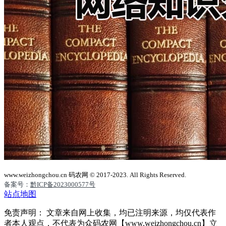
www.weizhongchou.cn 码农网 © 2017-2023. All Rights Reserved.
备案号：
黔ICP备2023000577号
站点地图
免责声明： 文章来自网上收集，均已注明来源，均仅代表作
者本人观点，不代表为众码农网【www.weizhongchou.cn】立