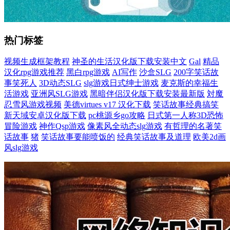
热门标签
视频生成框架教程
神圣的生活汉化版下载安装中文
Gal
精品
汉化rpg游戏推荐
黑白rpg游戏
AI写作
沙盒SLG
200字笑话故
事笑死人
3D动态SLG
slg游戏日式绅士游戏
麦克斯的幸福生
活游戏
亚洲风SLG游戏
黑暗伴侣汉化版下载安装最新版
対魔
忍雪风游戏视频
美德virtues v17 汉化下载
笑话故事经典搞笑
新天域安卓汉化版下载
pc桃源乡go攻略
日式第一人称3D恐怖
冒险游戏
神作Qsp游戏
像素风全动态slg游戏
有哲理的名著笑
话故事
猪
笑话故事要能喷饭的
经典笑话故事及道理
欧美2d画
风slg游戏