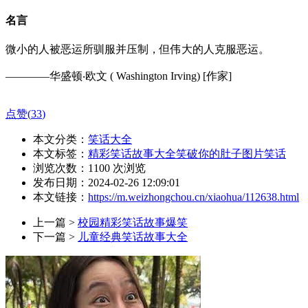
名言
微小的人被恶运所驯服并压制，但伟大的人克服恶运。
————华盛顿‧欧文 ( Washington Irving) [作家]
点赞(
33
)
本文分类：
笑话大全
本文标签：
精彩笑话故事大全笑破你的肚子图片笑话
浏览次数：
1100
次浏览
发布日期：2024-02-26 12:09:01
本文链接：
https://m.weizhongchou.cn/xiaohua/112638.html
上一篇 >
校园精彩笑话故事爆笑
下一篇 >
儿童经典笑话故事大全