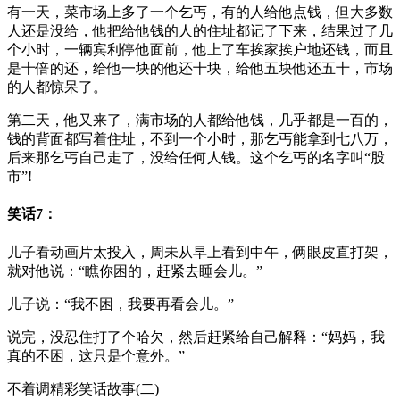
有一天，菜市场上多了一个乞丐，有的人给他点钱，但大多数
人还是没给，他把给他钱的人的住址都记了下来，结果过了几
个小时，一辆宾利停他面前，他上了车挨家挨户地还钱，而且
是十倍的还，给他一块的他还十块，给他五块他还五十，市场
的人都惊呆了。
第二天，他又来了，满市场的人都给他钱，几乎都是一百的，
钱的背面都写着住址，不到一个小时，那乞丐能拿到七八万，
后来那乞丐自己走了，没给任何人钱。这个乞丐的名字叫“股
市”!
笑话7：
儿子看动画片太投入，周未从早上看到中午，俩眼皮直打架，
就对他说：“瞧你困的，赶紧去睡会儿。”
儿子说：“我不困，我要再看会儿。”
说完，没忍住打了个哈欠，然后赶紧给自己解释：“妈妈，我
真的不困，这只是个意外。”
不着调精彩笑话故事(二)