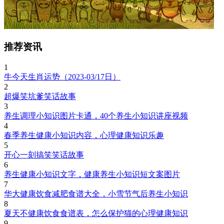
推荐资讯
1
牛今天生肖运势（2023-03/17日）
2
超爆笑坑爹笑话故事
3
养生调理小知识图片卡通，40个养生小知识讲座视频
4
春季养生健康小知识内容，心理健康知识乐趣
5
开心一刻搞笑笑话故事
6
养生健康小知识文字，健康养生小知识短文案图片
7
华大健康饮食减肥食谱大全，小雪节气后养生小知识
8
夏天不健康饮食食谱表，怎么保护猫的心理健康知识
9