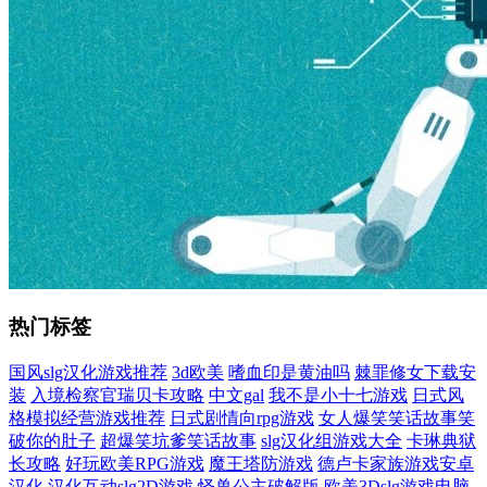
热门标签
国风slg汉化游戏推荐
3d欧美
嗜血印是黄油吗
棘罪修女下载安
装
入境检察官瑞贝卡攻略
中文gal
我不是小十七游戏
日式风
格模拟经营游戏推荐
日式剧情向rpg游戏
女人爆笑笑话故事笑
破你的肚子
超爆笑坑爹笑话故事
slg汉化组游戏大全
卡琳典狱
长攻略
好玩欧美RPG游戏
魔王塔防游戏
德卢卡家族游戏安卓
汉化
汉化互动slg2D游戏
怪兽公主破解版
欧美3Dslg游戏电脑