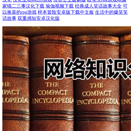
家喵二三事汉化下载
瑜伽视频下载
经典成人笑话故事大全
可
以换装的rpg游戏
样本冒险安卓版下载中文板
生活中的爆笑笑
话故事
双重感知安卓汉化版