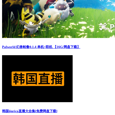
Palworld 幻兽帕鲁0.1.4 单机+联机 【16G/网盘下载】
韩国jinricp直播大合集[免费网盘下载]