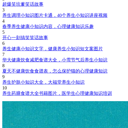
超爆笑坑爹笑话故事
3
养生调理小知识图片卡通，40个养生小知识讲座视频
4
春季养生健康小知识内容，心理健康知识乐趣
5
开心一刻搞笑笑话故事
6
养生健康小知识文字，健康养生小知识短文案图片
7
华大健康饮食减肥食谱大全，小雪节气后养生小知识
8
夏天不健康饮食食谱表，怎么保护猫的心理健康知识
9
养生护肤小知识大全，大福堂养生小知识
10
养生药膳食谱大全书籍图片，医学生心理健康知识培训