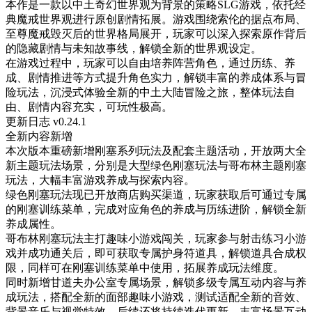
本作是一款以中土奇幻世界观为背景的策略SLG游戏，依托经
典魔戒世界观进行原创剧情拓展。游戏围绕索伦的据点布局、
至尊魔戒毁灭后的世界格局展开，玩家可以深入探索原作背后
的隐藏剧情与未知故事线，解锁全新的世界观设定。
在游戏过程中，玩家可以自由培养阵营角色，通过历练、养
成、剧情推进等方式提升角色实力，解锁丰富的养成体系与冒
险玩法，沉浸式体验全新的中土大陆冒险之旅，整体玩法自
由、剧情内容充实，可玩性极高。
更新日志 v0.24.1
全新内容新增
本次版本重磅新增刚塞系列玩法及配套主题活动，开放两大全
新主题玩法场景，分别是大型绿色刚塞玩法与哥布林主题刚塞
玩法，大幅丰富游戏养成与探索内容。
绿色刚塞玩法现已开放商店购买渠道，玩家获取后可通过专属
的刚塞训练菜单，完成对应角色的养成与历练进阶，解锁全新
养成属性。
哥布林刚塞玩法主打趣味小游戏闯关，玩家参与射击练习小游
戏并成功通关后，即可获取专属护身符道具，解锁道具合成权
限，同样可在刚塞训练菜单中使用，拓展养成玩法维度。
同时新增甘道夫办公室专属场景，解锁多级专属互动内容与养
成玩法，搭配全新的面部趣味小游戏，测试适配全新的音效、
背景音乐与视觉特效，后续还将持续迭代更新，丰富场景互动