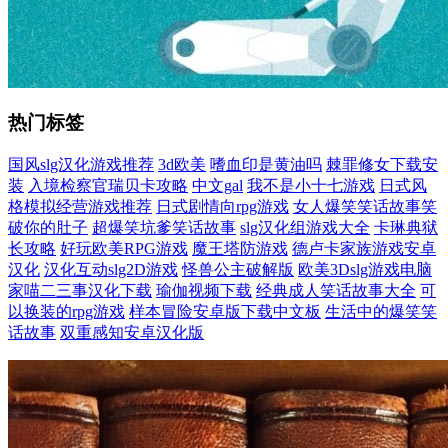
热门标签
国风slg汉化游戏推荐
3d欧美
嗜血印是黄油吗
棘罪修女下载安
装
入境检察官瑞贝卡攻略
中文gal
我不是小十七游戏
日式风
格模拟经营游戏推荐
日式剧情向rpg游戏
女人爆笑笑话故事笑
破你的肚子
超爆笑坑爹笑话故事
slg汉化组游戏大全
卡琳典狱
长攻略
好玩欧美RPG游戏
魔王塔防游戏
德卢卡家族游戏安卓
汉化
汉化互动slg2D游戏
怪兽公主破解版
欧美3Dslg游戏电脑
家喵二三事汉化下载
瑜伽视频下载
经典成人笑话故事大全
可
以换装的rpg游戏
样本冒险安卓版下载中文板
生活中的爆笑笑
话故事
双重感知安卓汉化版