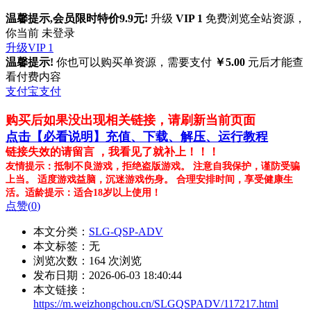
温馨提示,会员限时特价9.9元!
升级
VIP 1
免费浏览全站资源，
你当前 未登录
升级VIP 1
温馨提示!
你也可以购买单资源，需要支付
￥5.00
元后才能查
看付费内容
支付宝支付
购买后如果没出现相关链接，请刷新当前页面
点击【必看说明】充值、下载、解压、运行教程
链接失效的请留言 ，我看见了就补上！！！
友情提示：抵制不良游戏，拒绝盗版游戏。 注意自我保护，谨防受骗
上当。 适度游戏益脑，沉迷游戏伤身。 合理安排时间，享受健康生
活。适龄提示：适合18岁以上使用！
点赞(
0
)
本文分类：
SLG-QSP-ADV
本文标签：无
浏览次数：
164
次浏览
发布日期：2026-06-03 18:40:44
本文链接：
https://m.weizhongchou.cn/SLGQSPADV/117217.html