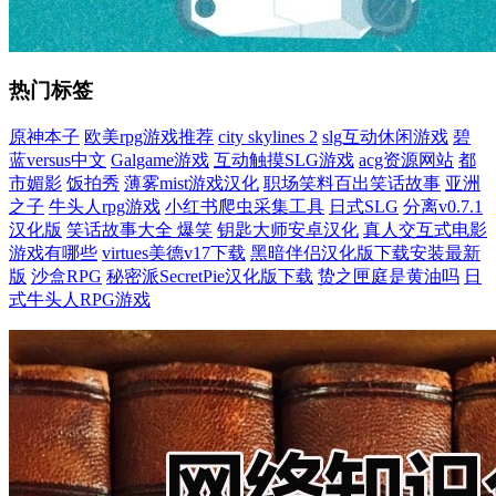
热门标签
原神本子
欧美rpg游戏推荐
city skylines 2
slg互动休闲游戏
碧
蓝versus中文
Galgame游戏
互动触摸SLG游戏
acg资源网站
都
市媚影
饭拍秀
薄雾mist游戏汉化
职场笑料百出笑话故事
亚洲
之子
牛头人rpg游戏
小红书爬虫采集工具
日式SLG
分离v0.7.1
汉化版
笑话故事大全 爆笑
钥匙大师安卓汉化
真人交互式电影
游戏有哪些
virtues美德v17下载
黑暗伴侣汉化版下载安装最新
版
沙盒RPG
秘密派SecretPie汉化版下载
贽之匣庭是黄油吗
日
式牛头人RPG游戏