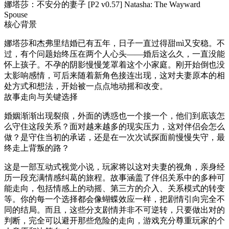
娜塔莎：不安分的妻子 [P2 v0.57] Natasha: The Wayward
Spouse
核心背景
娜塔莎和杰弗里结婚已有五年，日子一直过得甜mì又安稳。不
过，有个问题始终压在两个人心头——婚后这么久，一直没能
怀上孩子。不孕的阴影慢慢笼罩着这个小家庭。刚开始倒也没
太影响感情，可后来随着新角色接连出现，这对夫妻原本的相
处方式和想法，开始被一点点地动摇和改变。
故事走向与关键选择
婚姻渐渐出现裂痕，外面的诱惑也一个接一个，他们到底该怎
么守住这段关系？面对越来越多的现实压力，这对伴侣会怎么
做？是守住当初的承诺，还是在一次次试探面前慢慢失守，最
终走上背叛的路？
这是一部互动式视觉小说，玩家将以这对夫妻的视角，亲身经
历一段充满情感纠葛的旅程。故事涵盖了伴侣关系中的多种可
能走向，包括情感上的动摇、第三方的介入、关系模式的转变
等。你的每一个选择都会像蝴蝶效应一样，把剧情引向完全不
同的结局。而且，这些分支剧情并非不可逆转，只要做出对的
判断，完全可以避开那些危险的走向，游戏充分尊重玩家的个