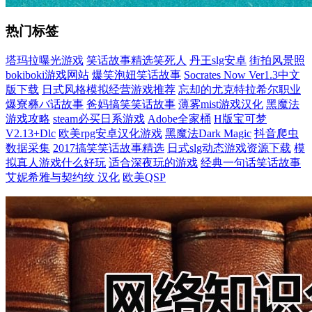
热门标签
塔玛拉曝光游戏
笑话故事精选笑死人
丹王slg安卓
街拍风景照
bokiboki游戏网站
爆笑泡妞笑话故事
Socrates Now Ver1.3中文
版下载
日式风格模拟经营游戏推荐
忘却的尤克特拉希尔职业
爆寮彝バ话故事
爸妈搞笑笑话故事
薄雾mist游戏汉化
黑魔法
游戏攻略
steam必买日系游戏
Adobe全家桶
H版宝可梦
V2.13+Dlc
欧美rpg安卓汉化游戏
黑魔法Dark Magic
抖音爬虫
数据采集
2017搞笑笑话故事精选
日式slg动态游戏资源下载
模
拟真人游戏什么好玩
适合深夜玩的游戏
经典一句话笑话故事
艾妮希雅与契约纹 汉化
欧美QSP