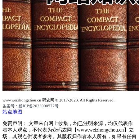
www.weizhongchou.cn 码农网 © 2017-2023. All Rights Reserved.
备案号：
黔ICP备2023000577号
站点地图
免责声明： 文章来自网上收集，均已注明来源，均仅代表作
者本人观点，不代表为众码农网【www.weizhongchou.cn】立
场，其观点供读者参考。其版权归作者本人所有，如果有任何