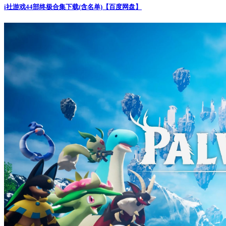
i社游戏44部终极合集下载(含名单)【百度网盘】