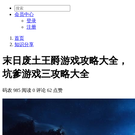
会员
中心
登录
注册
首页
知识分享
末日废土王爵游戏攻略大全，
坑爹游戏三攻略大全
码农
985 阅读
0 评论
62 点赞