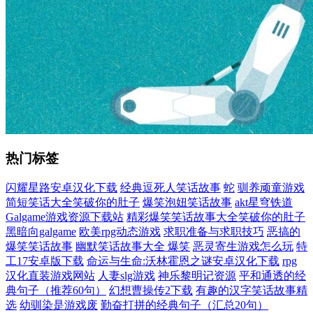
热门标签
闪耀星路安卓汉化下载
经典逗死人笑话故事
蛇
驯养顽童游戏
简短笑话大全笑破你的肚子
爆笑泡妞笑话故事
akt星穹铁道
Galgame游戏资源下载站
精彩爆笑笑话故事大全笑破你的肚子
黑暗向galgame
欧美rpg动态游戏
求职准备与求职技巧
恶搞的
爆笑笑话故事
幽默笑话故事大全 爆笑
恶灵寄生游戏怎么玩
特
工17安卓版下载
命运与生命:沃林霍恩之谜安卓汉化下载
rpg
汉化直装游戏网站
人妻slg游戏
神乐黎明记资源
平和通透的经
典句子（推荐60句）
幻想曹操传2下载
有趣的汉字笑话故事精
选
幼驯染是游戏废
勤奋打拼的经典句子（汇总20句）