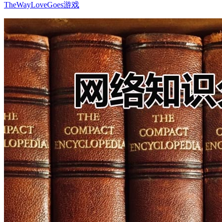
TheWayLoveGoes游戏