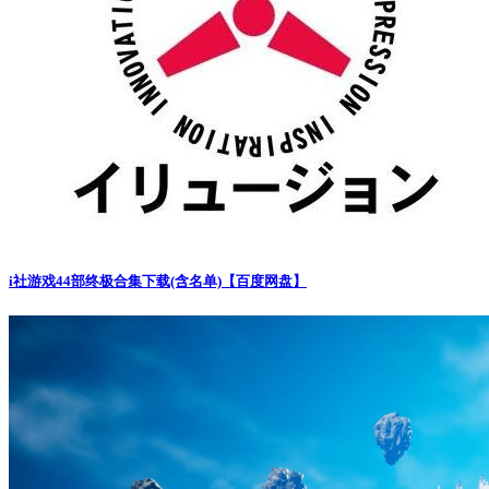
i社游戏44部终极合集下载(含名单)【百度网盘】