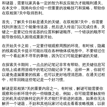
和谜题，需要玩家具备一定的智力和反应能力才能顺利通关。
在本文中，我将向你介绍一些重要的攻略技巧和策略，帮助你
在双相第7关中取得胜利。
首先，了解关卡目标是通关的关键。在双相第7关中，你需要
找到并激活三个能量传送器，然后进入传送门以完成任务。关
键之一是要记住传送器的位置和解谜顺序。一个错误的顺序可
能导致你陷入困境或重新开始。
在开始关卡之前，一定要仔细观察周围的环境。有时候，隐藏
的线索或关卡提示可能出现在各种物体或地形中。不要错过任
何一个看起来不寻常的事物，因为它们可能是解谜的关键。
在探索关卡期间，一点点的记笔记非常有帮助。把关键信息写
在纸上或者用游戏中的笔记功能记录下来。这样一来，你就可
以避免遗漏重要的线索，也可以更好地理清思路。在通关过程
中，经常回顾这些笔记是一个好习惯。
解谜是双相第7关的重要内容之一。有时候，解谜可能需要你
观察和分析环境中的一些细微之处。例如，你可能需要触发特
定的机关或切换特定的开关才能打开前进的道路。如果你无法
解开一个谜题，不妨和其他玩家讨论或去看看攻略视频，以获