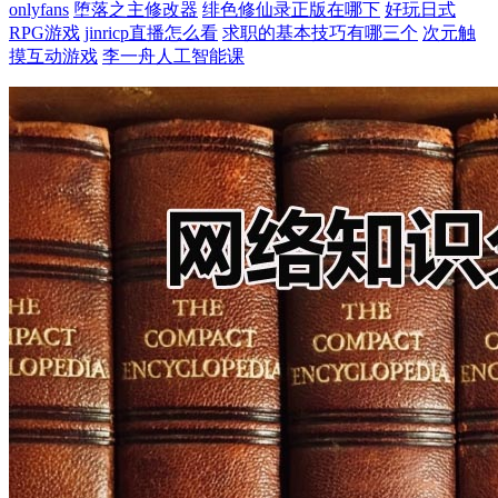
onlyfans
堕落之主修改器
绯色修仙录正版在哪下
好玩日式
RPG游戏
jinricp直播怎么看
求职的基本技巧有哪三个
次元触
摸互动游戏
李一舟人工智能课