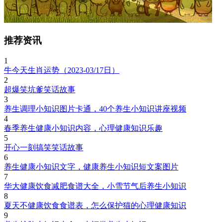
推荐资讯
1
牛今天生肖运势（2023-03/17日）
2
超爆笑坑爹笑话故事
3
养生调理小知识图片卡通，40个养生小知识讲座视频
4
春季养生健康小知识内容，心理健康知识乐趣
5
开心一刻搞笑笑话故事
6
养生健康小知识文字，健康养生小知识短文案图片
7
华大健康饮食减肥食谱大全，小雪节气后养生小知识
8
夏天不健康饮食食谱表，怎么保护猫的心理健康知识
9