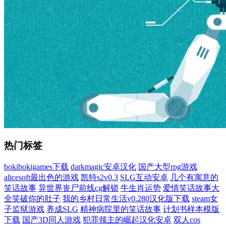
热门标签
bokibokigames下载
darkmagic安卓汉化
国产大型rpg游戏
alicesoft最出色的游戏
凯特s2v0.3
SLG互动安卓
几个有寓意的
笑话故事
异世界丧尸前线cg解锁
牛生肖运势
爱情笑话故事大
全笑破你的肚子
我的乡村日常生活v0.280汉化版下载
steam女
子监狱游戏
养成SLG
精神病院里的笑话故事
计划书样本模版
下载
国产3D同人游戏
犯罪领主的崛起汉化安卓
双人cos