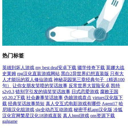
热门标签
英雄到坏人游戏
my best deal安卓下载
辍学传奇下载
莫娜大战
史莱姆
rpg汉化直装游戏网站
黑白2异世界幻想直装版
只有大
人才能玩的双人修仙游戏
神秘花园第三章经典句子（精选100
句）
让你女朋友笑喷的笑话故事
反常世界大冒险安卓
凯特
s2v0.3
错别字引发的搞笑笑话故事
日式恋爱游戏
腐败王国
v0.20.2下载
社会趣事笑话故事
伪娘游戏盘点
virtues汉化版下
载
经典笑话故事简短
真人交互式电影游戏有哪些
Agent17
哈
尼喵汉化组游戏
slg全动态互动游戏
秘密手机app汉化版
冷狐
汉化官网繁星汉化18游戏直装
真人html游戏
ons资源下载
galgame