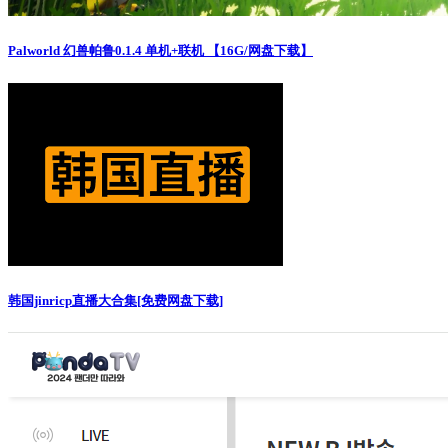
Palworld 幻兽帕鲁0.1.4 单机+联机 【16G/网盘下载】
韩国jinricp直播大合集[免费网盘下载]