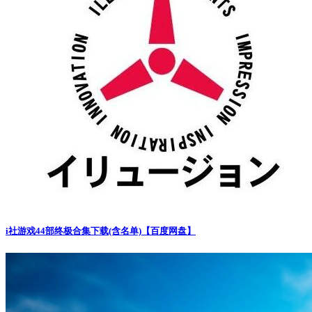
i社游戏44部终极合集下载(含名单)【百度网盘】