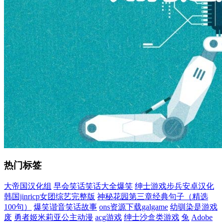
热门标签
大帝国汉化组
早会笑话笑话大全爆笑
绅士游戏步兵安卓汉化
韩国jinricp女团综艺完整版
神秘花园第三章经典句子（精选
100句）
爆笑谐音笑话故事
ons资源下载galgame
幼驯染是游戏
废
勇者姬米莉亚公主动漫
acg游戏
绅士沙盒类游戏
兔
Adobe