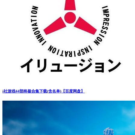
i社游戏44部终极合集下载(含名单)【百度网盘】