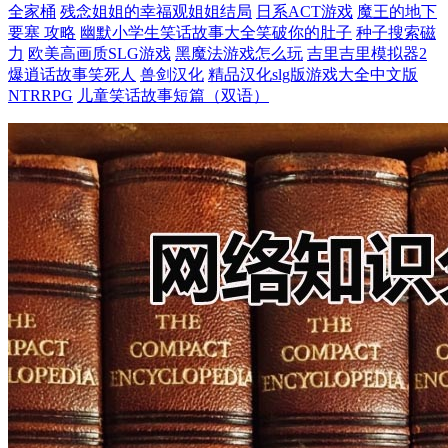
全家桶
残念姐姐的幸福观姐姐结局
日系ACT游戏
魔王的地下
要塞 攻略
幽默小学生笑话故事大全笑破你的肚子
种子搜索磁
力
欧美高画质SLG游戏
黑魔法游戏怎么玩
吉里吉里模拟器2
爆逍话故事笑死人
兽剑汉化
精品汉化slg版游戏大全中文版
NTRRPG
儿童笑话故事短篇（双语）