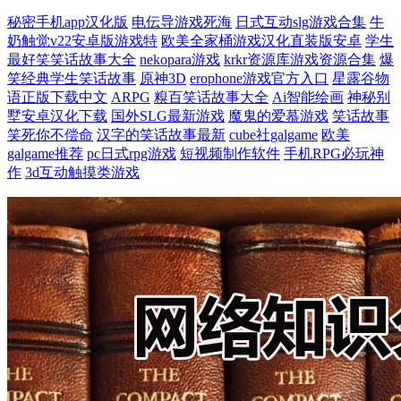
秘密手机app汉化版
电伝导游戏死海
日式互动slg游戏合集
牛
奶触觉v22安卓版游戏特
欧美全家桶游戏汉化直装版安卓
学生
最好笑笑话故事大全
nekopara游戏
krkr资源库游戏资源合集
爆
笑经典学生笑话故事
原神3D
erophone游戏官方入口
星露谷物
语正版下载中文
ARPG
糗百笑话故事大全
Ai智能绘画
神秘别
墅安卓汉化下载
国外SLG最新游戏
魔鬼的爱慕游戏
笑话故事
笑死你不偿命
汉字的笑话故事最新
cube社galgame
欧美
galgame推荐
pc日式rpg游戏
短视频制作软件
手机RPG必玩神
作
3d互动触摸类游戏