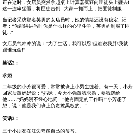
正在这时，女店员突然拿起桌上计算器疯狂向匪徒头上砸去!
这一连串猛砸，将匪徒击倒...大家一拥而上，把匪徒制服...
当记者采访那名英勇的女店员时，她的情绪还没有稳定...记
者：“你能讲讲当时你是什么样的心里斗争，英勇的制服了匪
徒...”
女店员气冲冲的说：“为了生活，我可以忍!但谁说我胖!我就
跟谁玩命!”
笑话2：
求婚
二年级的小芳很可爱，常常被班上小男生缠着。有一天，小芳
回家后跟妈妈说：“妈咪，今天小强跟我求婚，要我嫁给
他……”妈妈漫不经心地问：“他有固定的工作吗?”小芳想了
想，说：他是我们班上负责擦黑板的。”
笑话3：
三个小朋友在江边夸耀自己的爷爷。