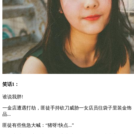
笑话1：
谁说我胖!
一金店遭遇打劫，匪徒手持砍刀威胁一女店员往袋子里装金饰
品...
匪徒有些焦急大喊：“猪呀!快点...”