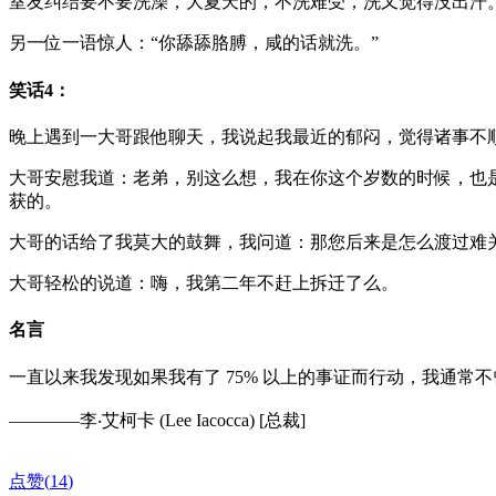
室友纠结要不要洗澡，大夏天的，不洗难受，洗又觉得没出汗
另一位一语惊人：“你舔舔胳膊，咸的话就洗。”
笑话4：
晚上遇到一大哥跟他聊天，我说起我最近的郁闷，觉得诸事不
大哥安慰我道：老弟，别这么想，我在你这个岁数的时候，也
获的。
大哥的话给了我莫大的鼓舞，我问道：那您后来是怎么渡过难
大哥轻松的说道：嗨，我第二年不赶上拆迁了么。
名言
一直以来我发现如果我有了 75% 以上的事证而行动，我通
————李‧艾柯卡 (Lee Iacocca) [总裁]
点赞(
14
)