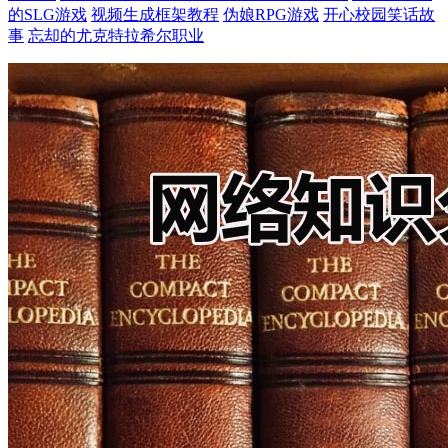
的SLG游戏
视频生成框架教程
伪娘RPG游戏
开心校园笑话故
事
忘却的尤克特拉希尔职业