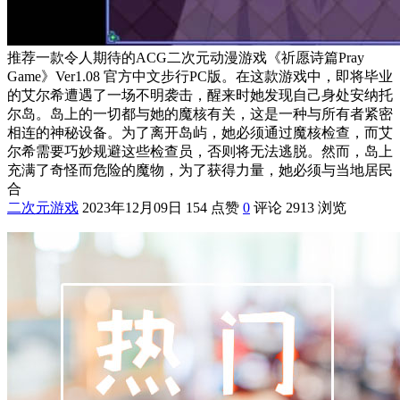
推荐一款令人期待的ACG二次元动漫游戏《祈愿诗篇Pray
Game》Ver1.08 官方中文步行PC版。在这款游戏中，即将毕业
的艾尔希遭遇了一场不明袭击，醒来时她发现自己身处安纳托
尔岛。岛上的一切都与她的魔核有关，这是一种与所有者紧密
相连的神秘设备。为了离开岛屿，她必须通过魔核检查，而艾
尔希需要巧妙规避这些检查员，否则将无法逃脱。然而，岛上
充满了奇怪而危险的魔物，为了获得力量，她必须与当地居民
合
二次元游戏
2023年12月09日
154 点赞
0
评论
2913 浏览