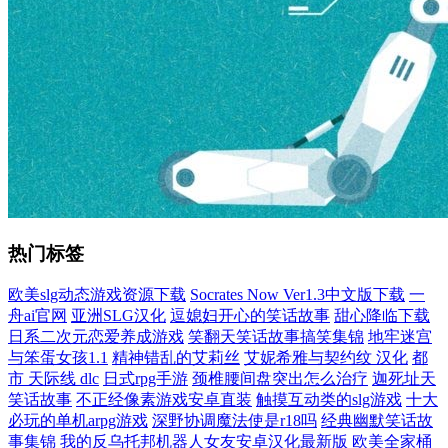
热门标签
欧美slg动态游戏资源下载
Socrates Now Ver1.3中文版下载
一
舟ai官网
亚洲SLG汉化
逗媳妇开心的笑话故事
甜心降临下载
日系二次元恋爱养成游戏
笑翻天笑话故事搞笑集锦
地牢迷宫
与笨蛋女孩1.1
精神错乱的艾莉丝
艾妮希雅与契约纹 汉化
都
市 天际线 dlc
日式rpg手游
颈椎腰间盘突出怎么治疗
迦死址天
笑话故事
不正经像素游戏安卓直装
触摸互动类的slg游戏
十大
必玩的单机arpg游戏
深野协调魔法使是r18吗
经典幽默笑话故
事集锦
我的反乌托邦机器人女友安卓汉化最新版
欧美全家桶