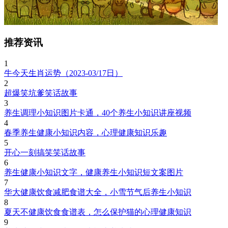
推荐资讯
1
牛今天生肖运势（2023-03/17日）
2
超爆笑坑爹笑话故事
3
养生调理小知识图片卡通，40个养生小知识讲座视频
4
春季养生健康小知识内容，心理健康知识乐趣
5
开心一刻搞笑笑话故事
6
养生健康小知识文字，健康养生小知识短文案图片
7
华大健康饮食减肥食谱大全，小雪节气后养生小知识
8
夏天不健康饮食食谱表，怎么保护猫的心理健康知识
9