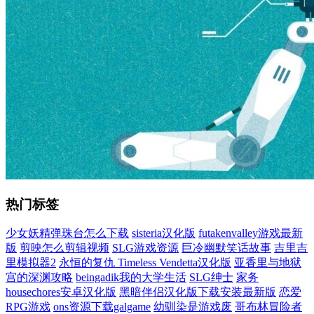
热门标签
少女妖精弹珠台怎么下载
sisteria汉化版
futakenvalley游戏最新
版
剪映怎么剪辑视频
SLG游戏资源
巨冷幽默笑话故事
吉里吉
里模拟器2
永恒的复仇 Timeless Vendetta汉化版
亚香里与地狱
宫的深渊攻略
beingadik我的大学生活
SLG绅士
家务
housechores安卓汉化版
黑暗伴侣汉化版下载安装最新版
恋爱
RPG游戏
ons资源下载galgame
幼驯染是游戏废
哥布林冒险者