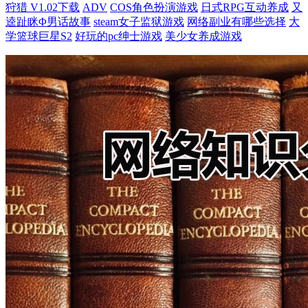
狩猎 V1.02下载
ADV
COS角色扮演游戏
日式RPG互动养成
又
逵趾眯Φ男话故事
steam女子监狱游戏
网络副业有哪些选择
大
学篮球巨星S2
好玩的pc绅士游戏
美少女养成游戏