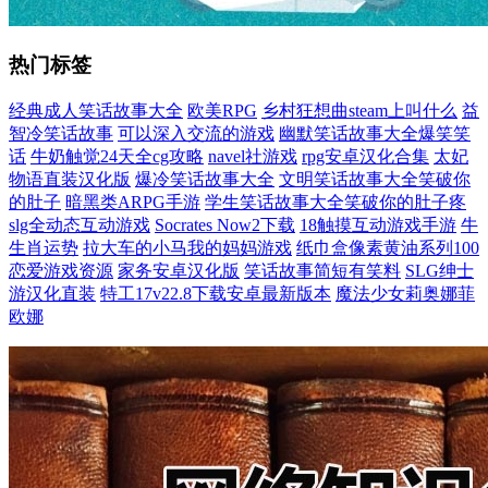
热门标签
经典成人笑话故事大全
欧美RPG
乡村狂想曲steam上叫什么
益
智冷笑话故事
可以深入交流的游戏
幽默笑话故事大全爆笑笑
话
牛奶触觉24天全cg攻略
navel社游戏
rpg安卓汉化合集
太妃
物语直装汉化版
爆冷笑话故事大全
文明笑话故事大全笑破你
的肚子
暗黑类ARPG手游
学生笑话故事大全笑破你的肚子疼
slg全动态互动游戏
Socrates Now2下载
18触摸互动游戏手游
牛
生肖运势
拉大车的小马我的妈妈游戏
纸巾盒像素黄油系列100
恋爱游戏资源
家务安卓汉化版
笑话故事简短有笑料
SLG绅士
游汉化直装
特工17v22.8下载安卓最新版本
魔法少女莉奥娜菲
欧娜