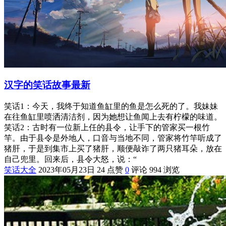
汉字的笑话故事最新
笑话1：今天，我终于知道鱼缸里的鱼是怎么死的了。我妹妹
在往鱼缸里喷洒清洁剂，因为她想让鱼闻上去有柠檬的味道。
笑话2：古时有一位新上任的县令，让手下的管家买一根竹
竿。由于县令是外地人，口音与当地不同，管家将竹竿听成了
猪肝，于是到集市上买了猪肝，顺便敲诈了两只猪耳朵，放在
自己兜里。回来后，县令大怒，说：“
笑话大全
2023年05月23日
24 点赞
0
评论
994 浏览