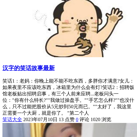
汉字的笑话故事最新
笑话1：老妈：你晚上能不能不吃东西，多胖你才满意?女儿：
如果夜里不应该吃东西，冰箱里为什么会有灯?笑话2：招聘饭
馆老板贴出招聘启事，有三个人前来应聘...老板问头一
位："你有什么特长?""我做过操盘手。""手艺怎么样?""也没什
么，只不过能把股价从5元炒到50元而已。""太好了，我这里
正需要一个大厨，就是你了。 "第二个人
笑话大全
2023年07月10日
13 点赞
0
评论
1020 浏览