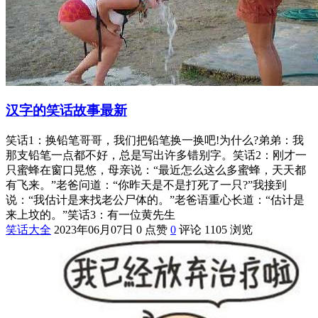
汉字的笑话故事最新
笑话1：换铅笔哥哥，我们把铅笔换一换吧!为什么?弟弟：我
那支铅笔一点都不好，总是写出许多错别字。笑话2：刚才一
只蜜蜂在窗口晃悠，母亲说：“最近怎么这么多蜜蜂，天天都
有飞来。”老爸问道：“你昨天是不是打死了一只?”我接到
说：“我估计是来找老公尸体的。”老爸语重心长道：“估计是
来上坟的。”笑话3：有一位黄先生
笑话大全
2023年06月07日
0 点赞
0
评论
1105 浏览