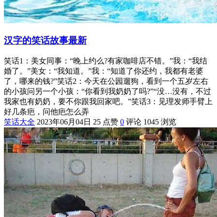
汉字的笑话故事最新
笑话1：美女同事：“晚上约么?有家咖啡店不错。”我：“我结
婚了。”美女：“我知道。”我：“知道了你还约，我都有老婆
了，哪来的钱?”笑话2：今天在公园遛狗，看到一个五岁左右
的小孩问另一个小孩：“你看到我奶奶了吗?”“没…没有，不过
我家也有奶奶，要不你跟我回家吧。”笑话3：见理发师手臂上
好几条疤，问他疤怎么弄
笑话大全
2023年06月04日
25 点赞
0
评论
1045 浏览