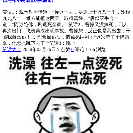
笑话1：观音对唐僧道：“你这一去，要走上十万八千里，途经
九九八十一难方能抵达西天、取得真经。”唐僧双手合十
道：“阿弥陀佛，剧透死全家。”笑话2：曹操又没摔死，四人
再次出门。飞机再次出现事故。曹操想，反正也是我出去，干
脆我自己跳下去吧!曹操跳后，诸葛亮纳闷：“这次带了个降落
伞，他怎么跳下去了?”笑话3：晚上
笑话大全
2024年02月26日
5 点赞
0
评论
1166 浏览