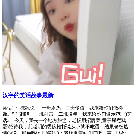
汉字的笑话故事最新
笑话1： 教练说：“一班杀鸡，二班偷蛋，我来给你们做稀
饭。” ? (翻译：一班射击，二班投弹，我来给你们做示范。)笑
话2：今天，我去一个地方旅游，老板用招牌菜(童子尿煮鸡
蛋)招待我，我聪明的委婉推托说从小就不吃蛋，结果老板热
情的说：那你喝汤吧!笑话3：老板板着面孔咳嗽一声，吓死。