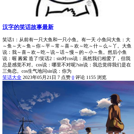
汉字的笑话故事最新
笑话1：从前有一只大鱼和一只小鱼。有一天 小鱼问大鱼：大
～鱼～大～鱼～你～平～常～喜～欢～吃～什～么～丫。大鱼
说：我～喜～欢～吃～说～话～慢～的～小～鱼。然后小鱼
说：喔 酱紫 造了!笑话2：sin对cos说：虽然我们相爱了，但我
总是感觉不对。cos说：哪里不对呢?sin说：我总觉得我们是在
三角恋。cos生气地问sin说：你为
笑话大全
2023年05月21日
7 点赞
0
评论
1155 浏览