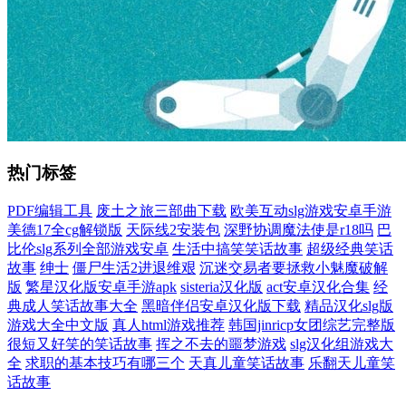
热门标签
PDF编辑工具
废土之旅三部曲下载
欧美互动slg游戏安卓手游
美德17全cg解锁版
天际线2安装包
深野协调魔法使是r18吗
巴
比伦slg系列全部游戏安卓
生活中搞笑笑话故事
超级经典笑话
故事
绅士
僵尸生活2进退维艰
沉迷交易者要拯救小魅魔破解
版
繁星汉化版安卓手游apk
sisteria汉化版
act安卓汉化合集
经
典成人笑话故事大全
黑暗伴侣安卓汉化版下载
精品汉化slg版
游戏大全中文版
真人html游戏推荐
韩国jinricp女团综艺完整版
很短又好笑的笑话故事
挥之不去的噩梦游戏
slg汉化组游戏大
全
求职的基本技巧有哪三个
天真儿童笑话故事
乐翻天儿童笑
话故事