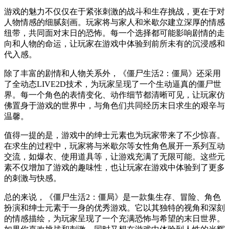
游戏的魅力不仅仅在于紧张刺激的战斗和生存挑战，更在于对
人物情感的细腻刻画。玩家将与家人和米歇尔建立深厚的情感
纽带，共同面对末日的恐怖。每一个选择都可能影响剧情的走
向和人物的命运，让玩家在游戏中体验到前所未有的沉浸感和
代入感。
除了丰富的剧情和人物关系外，《僵尸生活2：僵局》还采用
了全动态LIVE2D技术，为玩家呈现了一个生动逼真的僵尸世
界。每一个角色的表情变化、动作细节都清晰可见，让玩家仿
佛置身于游戏的世界中，与角色们共同经历末日求生的艰辛与
温馨。
值得一提的是，游戏中的绅士元素也为玩家带来了不少惊喜。
在求生的过程中，玩家将与米歇尔等女性角色展开一系列互动
交流，如爆衣、使用道具等，让游戏充满了无限可能。这些元
素不仅增加了游戏的趣味性，也让玩家在游戏中体验到了更多
的刺激与快感。
总的来说，《僵尸生活2：僵局》是一款集生存、冒险、角色
扮演和绅士元素于一身的优秀游戏。它以其独特的视角和深刻
的情感描绘，为玩家呈现了一个充满恐怖与希望的末日世界。