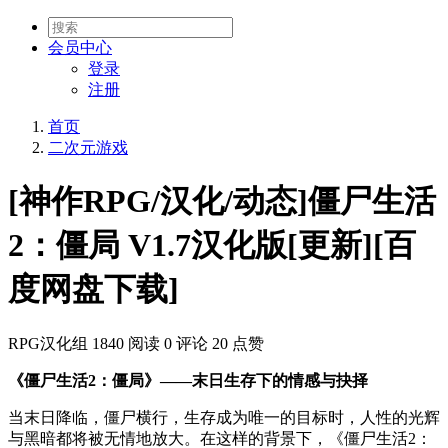
会员
中心
登录
注册
首页
二次元游戏
[神作RPG/汉化/动态]僵尸生活
2：僵局 V1.7汉化版[更新][百
度网盘下载]
RPG汉化组
1840 阅读
0 评论
20 点赞
《僵尸生活2：僵局》——末日生存下的情感与抉择
当末日降临，僵尸横行，生存成为唯一的目标时，人性的光辉
与黑暗都将被无情地放大。在这样的背景下，《僵尸生活2：