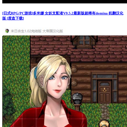
[日式RPG/PC游戏]多米娜 女妖支配者V9.5.2最新版超稀有domina 机翻汉化
版 [度盘下载]