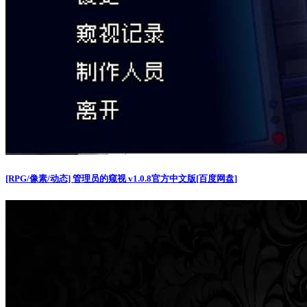
[RPG/像素/动态] 管理员的窥视 v1.0.8官方中文版[百度网盘]