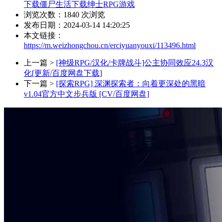
下载
僵尸生活下载
绅士RPG游戏
浏览次数：
1840
次浏览
发布日期：2024-03-14 14:20:25
本文链接：
https://m.weizhongchou.cn/erciyuanyouxi/113496.html
上一篇 >
[神级RPG/汉化/卡牌战斗]公主协同效应24.3汉
化[更新/百度网盘下载]
下一篇 >
[探索RPG] 深渊探索者：向着更深处的黑暗
v1.04官方中文步兵版 [CV/百度网盘]