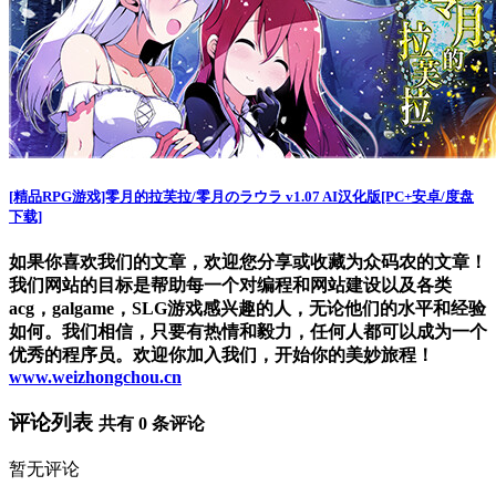
[精品RPG游戏]零月的拉芙拉/零月のラウラ v1.07 AI汉化版[PC+安卓/度盘
下载]
如果你喜欢我们的文章，欢迎您分享或收藏为众码农的文章！
我们网站的目标是帮助每一个对编程和网站建设以及各类
acg，galgame，SLG游戏感兴趣的人，无论他们的水平和经验
如何。我们相信，只要有热情和毅力，任何人都可以成为一个
优秀的程序员。欢迎你加入我们，开始你的美妙旅程！
www.weizhongchou.cn
评论列表
共有
0
条评论
暂无评论