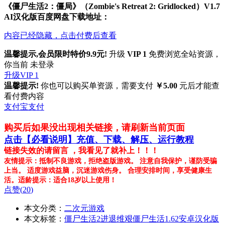
《僵尸生活2：僵局》（Zombie's Retreat 2: Gridlocked）V1.7
AI汉化版百度网盘下载地址：
内容已经隐藏，点击付费后查看
温馨提示,会员限时特价9.9元!
升级
VIP 1
免费浏览全站资源，
你当前 未登录
升级VIP 1
温馨提示!
你也可以购买单资源，需要支付
￥5.00
元后才能查
看付费内容
支付宝支付
购买后如果没出现相关链接，请刷新当前页面
点击【必看说明】充值、下载、解压、运行教程
链接失效的请留言 ，我看见了就补上！！！
友情提示：抵制不良游戏，拒绝盗版游戏。 注意自我保护，谨防受骗
上当。 适度游戏益脑，沉迷游戏伤身。 合理安排时间，享受健康生
活。适龄提示：适合18岁以上使用！
点赞(
20
)
本文分类：
二次元游戏
本文标签：
僵尸生活2进退维艰
僵尸生活1.62安卓汉化版