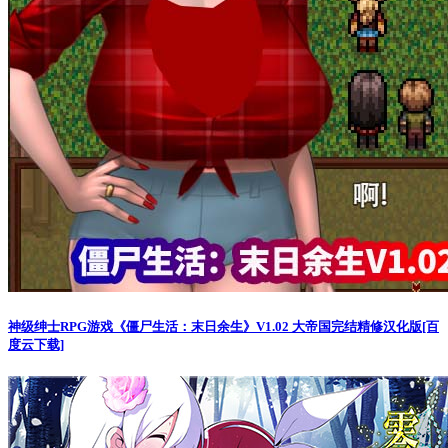
神级绅士RPG游戏《僵尸生活：末日余生》V1.02 大帝国完结精修汉化版[百
度云下载]