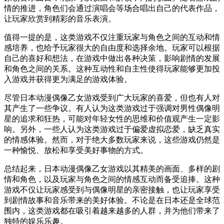
情的推进，角色们会通过演唱会等场合唱出自己的代表作品，
让玩家欣赏到精彩的音乐表演。
值得一提的是，这类游戏不仅注重玩家与角色之间的互动和情
感培养，也给予玩家很大的自由度和选择余地。玩家可以根据
自己的喜好和想法，在游戏中做出各种决策，影响剧情的发展
和角色之间的关系。这种互动性和自主性使得玩家能够更加投
入游戏并获得更为满足的游戏体验。
尽管日本动漫偶像乙女游戏受到广大玩家的喜爱，但也有人对
其产生了一些争议。有人认为这类游戏过于强调对男性偶像明
星的追求和狂热，可能对年轻女性的思维和价值观产生一定影
响。另外，一些人认为这类游戏过于偏爱虚拟恋爱，缺乏真实
的情感体验。然而，对于绝大多数玩家来说，这些游戏仍然是
一种愉悦、放松和享受美好事物的方式。
总结起来，日本动漫偶像乙女游戏以其精美的画面、多样的剧
情和角色，以及玩家与角色之间的情感互动而备受追捧。这种
游戏不仅让玩家感受到与偶像明星的亲密接触，也让玩家享受
到剧情故事和音乐带来的美好体验。不论是在日本还是全球范
围内，这类游戏都在吸引着越来越多的人群，并为他们带来了
独特的娱乐乐趣。