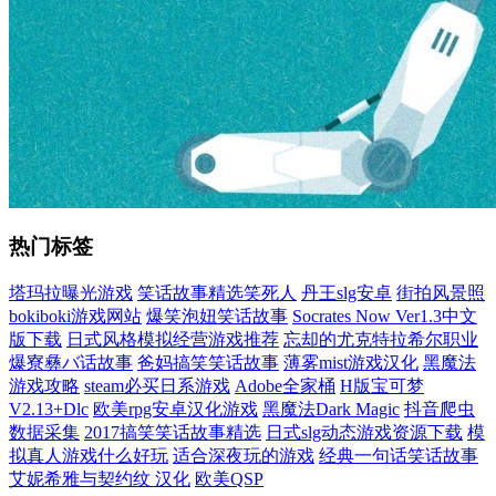
热门标签
塔玛拉曝光游戏
笑话故事精选笑死人
丹王slg安卓
街拍风景照
bokiboki游戏网站
爆笑泡妞笑话故事
Socrates Now Ver1.3中文
版下载
日式风格模拟经营游戏推荐
忘却的尤克特拉希尔职业
爆寮彝バ话故事
爸妈搞笑笑话故事
薄雾mist游戏汉化
黑魔法
游戏攻略
steam必买日系游戏
Adobe全家桶
H版宝可梦
V2.13+Dlc
欧美rpg安卓汉化游戏
黑魔法Dark Magic
抖音爬虫
数据采集
2017搞笑笑话故事精选
日式slg动态游戏资源下载
模
拟真人游戏什么好玩
适合深夜玩的游戏
经典一句话笑话故事
艾妮希雅与契约纹 汉化
欧美QSP