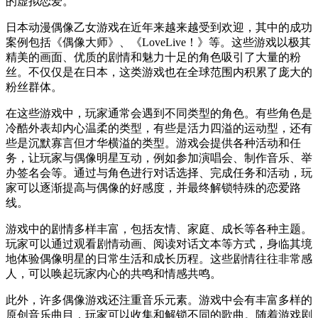
的虚拟恋爱。
日本动漫偶像乙女游戏在近年来越来越受到欢迎，其中的成功
案例包括《偶像大师》、《LoveLive！》等。这些游戏以极其
精美的画面、优质的剧情和魅力十足的角色吸引了大量的粉
丝。不仅仅是在日本，这类游戏也在全球范围内积累了庞大的
粉丝群体。
在这些游戏中，玩家通常会遇到不同类型的角色。有些角色是
冷酷外表却内心温柔的类型，有些是活力四溢的运动型，还有
些是沉默寡言但才华横溢的类型。游戏会提供各种活动和任
务，让玩家与偶像明星互动，例如参加演唱会、制作音乐、举
办签名会等。通过与角色进行对话选择、完成任务和活动，玩
家可以逐渐提高与偶像的好感度，并最终解锁特殊的恋爱路
线。
游戏中的剧情多样丰富，包括友情、家庭、成长等各种主题。
玩家可以通过观看剧情动画、阅读对话文本等方式，身临其境
地体验偶像明星的日常生活和成长历程。这些剧情往往非常感
人，可以唤起玩家内心的共鸣和情感共鸣。
此外，许多偶像游戏还注重音乐元素。游戏中会有丰富多样的
原创音乐曲目，玩家可以收集和解锁不同的歌曲。随着游戏剧