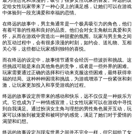
最为理想化和浪漫的，吸引了很多女性玩家的喜爱。终远的设
定给女性玩家带来了一种心灵上的满足感，让她们可以在游戏
中体验到一段充满爱和幸福的恋情。
在终远的故事中，男主角通常是一个极具吸引力的角色，他们
有着可靠的性格和良好的品质。他们会对女主角献出真爱和关
怀，从而在游戏中营造出一种甜蜜的氛围。玩家与男主角之间
的互动过程中，会有很多浪漫的时刻，如约会、送礼物、互相
关心等，这些都让玩家感到独特的喜悦。
而在终远的设定中，故事情节通常会经历一些波折和挑战。这
些挑战可能是来自其他角色的竞争，或者是一些外界的困难。
玩家需要通过正确的选择和行动来克服这些困难，最终获得幸
福的结局。这种种种困境和挑战，为游戏增添了一份紧张和刺
激，让玩家更加投入和享受游戏的过程。
终远的故事设定所带来的感动和快乐，远不仅仅是一种娱乐方
式。它也成为了一种情感宣泄，让女性玩家可以在游戏中寻找
到自我满足。通过扮演女主角与理想的男性角色展开互动，玩
家可以体验到被宠爱和被呵护的感觉，满足了她们对于爱情的
渴望和幻想。
终远的故事设定与现实世界之间并不完全一样，但它却给了女