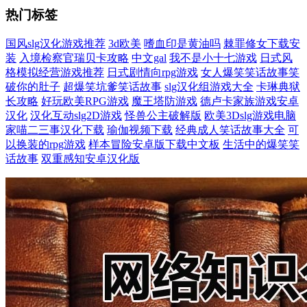
热门标签
国风slg汉化游戏推荐
3d欧美
嗜血印是黄油吗
棘罪修女下载安
装
入境检察官瑞贝卡攻略
中文gal
我不是小十七游戏
日式风
格模拟经营游戏推荐
日式剧情向rpg游戏
女人爆笑笑话故事笑
破你的肚子
超爆笑坑爹笑话故事
slg汉化组游戏大全
卡琳典狱
长攻略
好玩欧美RPG游戏
魔王塔防游戏
德卢卡家族游戏安卓
汉化
汉化互动slg2D游戏
怪兽公主破解版
欧美3Dslg游戏电脑
家喵二三事汉化下载
瑜伽视频下载
经典成人笑话故事大全
可
以换装的rpg游戏
样本冒险安卓版下载中文板
生活中的爆笑笑
话故事
双重感知安卓汉化版