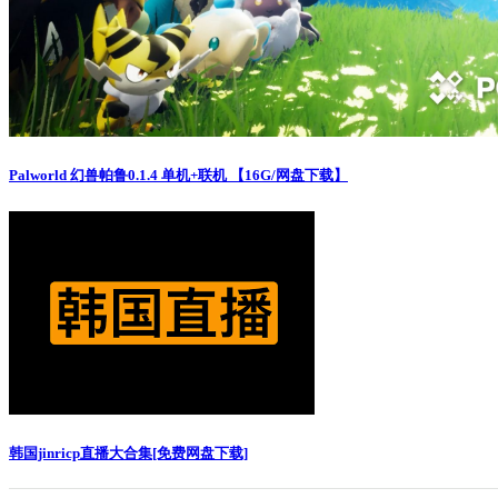
Palworld 幻兽帕鲁0.1.4 单机+联机 【16G/网盘下载】
韩国jinricp直播大合集[免费网盘下载]