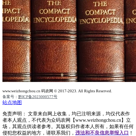
www.weizhongchou.cn 码农网 © 2017-2023. All Rights Reserved.
备案号：
黔ICP备2023000577号
站点地图
免责声明： 文章来自网上收集，均已注明来源，均仅代表作
者本人观点，不代表为众码农网【www.weizhongchou.cn】立
场，其观点供读者参考。其版权归作者本人所有，如果有任何
侵犯您权益的地方，请联系我们，
违法和不良信息举报入口
！