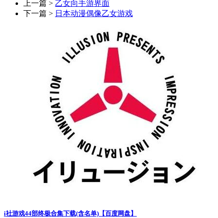
上一篇 >
乙女向手游界面
下一篇 >
日本动漫偶像乙女游戏
i社游戏44部终极合集下载(含名单)【百度网盘】