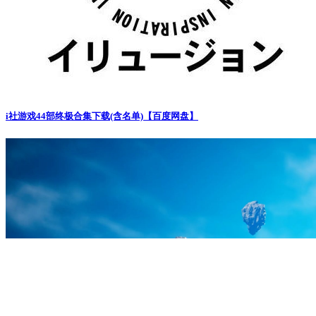
i社游戏44部终极合集下载(含名单)【百度网盘】