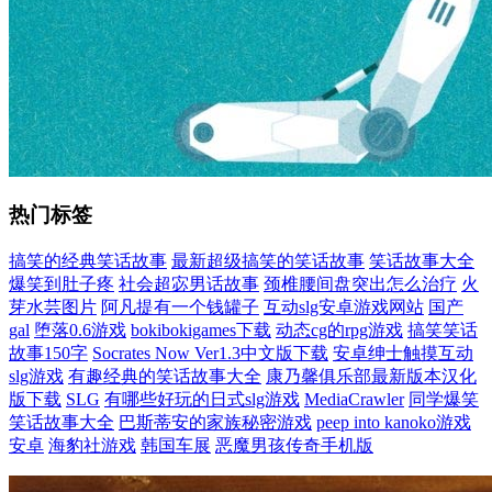
热门标签
搞笑的经典笑话故事
最新超级搞笑的笑话故事
笑话故事大全
爆笑到肚子疼
社会超宓男话故事
颈椎腰间盘突出怎么治疗
火
芽水芸图片
阿凡提有一个钱罐子
互动slg安卓游戏网站
国产
gal
堕落0.6游戏
bokibokigames下载
动态cg的rpg游戏
搞笑笑话
故事150字
Socrates Now Ver1.3中文版下载
安卓绅士触摸互动
slg游戏
有趣经典的笑话故事大全
康乃馨俱乐部最新版本汉化
版下载
SLG
有哪些好玩的日式slg游戏
MediaCrawler
同学爆笑
笑话故事大全
巴斯蒂安的家族秘密游戏
peep into kanoko游戏
安卓
海豹社游戏
韩国车展
恶魔男孩传奇手机版