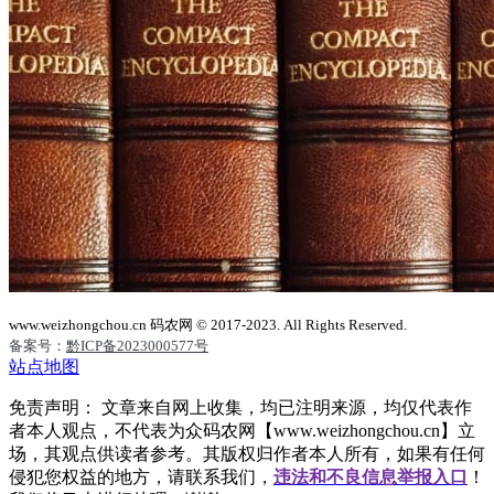
www.weizhongchou.cn 码农网 © 2017-2023. All Rights Reserved.
备案号：
黔ICP备2023000577号
站点地图
免责声明： 文章来自网上收集，均已注明来源，均仅代表作
者本人观点，不代表为众码农网【www.weizhongchou.cn】立
场，其观点供读者参考。其版权归作者本人所有，如果有任何
侵犯您权益的地方，请联系我们，
违法和不良信息举报入口
！