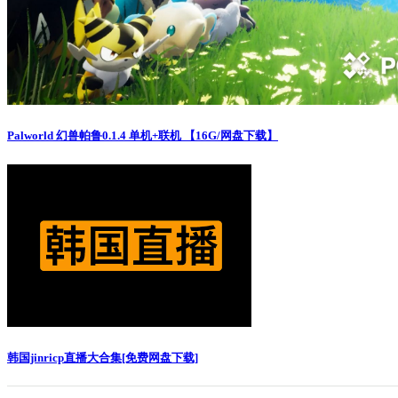
Palworld 幻兽帕鲁0.1.4 单机+联机 【16G/网盘下载】
韩国jinricp直播大合集[免费网盘下载]