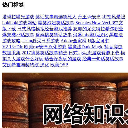
热门标签
塔玛拉曝光游戏
笑话故事精选笑死人
丹王slg安卓
街拍风景照
bokiboki游戏网站
爆笑泡妞笑话故事
Socrates Now Ver1.3中文
版下载
日式风格模拟经营游戏推荐
忘却的尤克特拉希尔职业
爆寮彝バ话故事
爸妈搞笑笑话故事
薄雾mist游戏汉化
黑魔法
游戏攻略
steam必买日系游戏
Adobe全家桶
H版宝可梦
V2.13+Dlc
欧美rpg安卓汉化游戏
黑魔法Dark Magic
抖音爬虫
数据采集
2017搞笑笑话故事精选
日式slg动态游戏资源下载
模
拟真人游戏什么好玩
适合深夜玩的游戏
经典一句话笑话故事
艾妮希雅与契约纹 汉化
欧美QSP